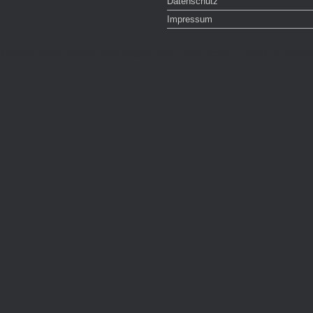
Datenschutz
Impressum
 Familienzentrum NestWerkstatt Allagen | 2022
Datenschutz
Theme by
SiteOrig