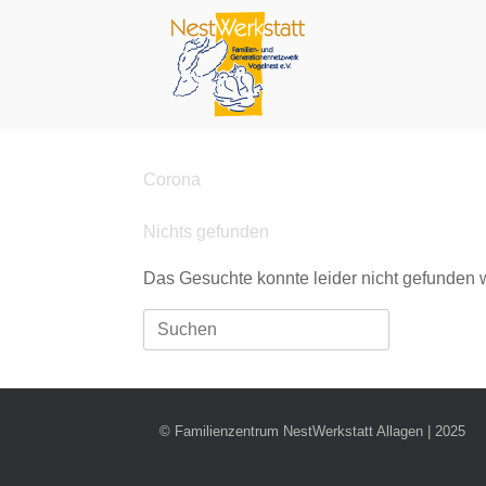
Zum
Inhalt
springen
Corona
Nichts gefunden
Das Gesuchte konnte leider nicht gefunden we
Suchen
nach:
© Familienzentrum NestWerkstatt Allagen | 2025